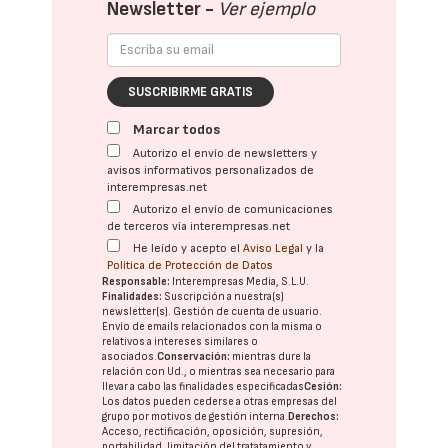
Newsletter -
Ver ejemplo
SUSCRIBIRME GRATIS
Marcar todos
Autorizo el envío de newsletters y
avisos informativos personalizados de
interempresas.net
Autorizo el envío de comunicaciones
de terceros vía interempresas.net
He leído y acepto el
Aviso Legal
y la
Política de Protección de Datos
Responsable:
Interempresas Media, S.L.U.
Finalidades:
Suscripción a nuestra(s)
newsletter(s). Gestión de cuenta de usuario.
Envío de emails relacionados con la misma o
relativos a intereses similares o
asociados.
Conservación:
mientras dure la
relación con Ud., o mientras sea necesario para
llevar a cabo las finalidades especificadas
Cesión:
Los datos pueden cederse a otras
empresas del
grupo
por motivos de gestión interna.
Derechos:
Acceso, rectificación, oposición, supresión,
portabilidad, limitación del tratatamiento y