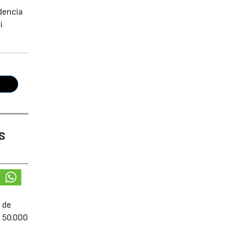
dencia
i
s
 de
e 50.000