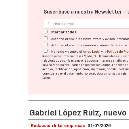
Suscríbase a nuestra Newsletter -
Marcar todos
Autorizo el envío de newsletters y avisos inform
Autorizo el envío de comunicaciones de terceros 
He leído y acepto el
Aviso Legal
y la
Política de Pr
Responsable:
Interempresas Media, S.L.U.
Finalidades:
Suscri
relacionados con la misma o relativos a intereses similares 
llevar a cabo las finalidades especificadas
Cesión:
Los datos p
Acceso, rectificación, oposición, supresión, portabilidad, l
considera que el tratamiento no se ajusta a la normativa vige
Datos
Gabriel López Ruiz, nuevo
Redacción Interempresas
31/07/2026