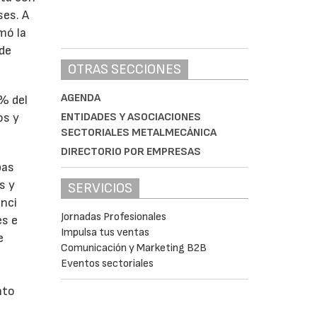
ses. A
omó la
 de
OTRAS SECCIONES
AGENDA
1% del
ENTIDADES Y ASOCIACIONES
os y
SECTORIALES METALMECÁNICA
DIRECTORIO POR EMPRESAS
bas
s y
SERVICIOS
enci
Jornadas Profesionales
es e
Impulsa tus ventas
e
Comunicación y Marketing B2B
Eventos sectoriales
nto