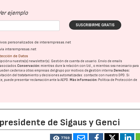
Ver ejemplo
SUSCRIBIRME GRATIS
ativos personalizados de interempresas.net
vía interempresas.net
otección de Datos
pción a nuestra(s) newsletter(s). Gestión de cuenta de usuario. Envío de emails
o asociados.
Conservación:
mientras dure la relación con Ud., o mientras sea necesario para
ueden cederse a otras
empresas del grupo
por motivos de gestión interna.
Derechos:
imitación del tratatamiento y decisiones automatizadas:
contacte con nuestro DPD
. Si
nte, puede presentar reclamación ante la
AEPD
.
Más información:
Política de Protección de
 presidente de Sigaus y Genci
7769