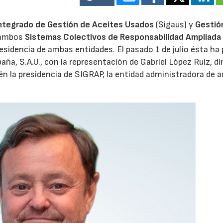
ntegrado de Gestión de Aceites Usados
(Sigaus) y
Gestió
28/07/2026
30/07/2026
 ambos
Sistemas Colectivos de Responsabilidad Ampliada 
residencia de ambas entidades. El pasado 1 de julio ésta ha
aña, S.A.U., con la representación de Gabriel López Ruiz, di
n la presidencia de SIGRAP, la entidad administradora de