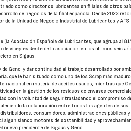
triado como director de lubricantes en filiales de otros paí
desarrollo de negocios de la filial española. Desde 2023 ret
tor de la Unidad de Negocio Industrial de Lubricantes y AFS
e (la Asociación Española de Lubricantes, que agrupa al 8
 de vicepresidente de la asociación en los últimos seis añ
ejero en Sigaus.
y de Genci y dar continuidad al trabajo desarrollado por am
oria, que le han situado como uno de los Scrap más maduro
nternacional en materia de aceites usados, mientras que G
tividad en la gestión de los residuos de envases comercial
idad con la voluntad de seguir trasladando el compromiso d
taleciendo la colaboración entre todos los agentes de sus
distribuidores, consumidores, administraciones públicas y
ci sigan siendo motores de sostenibilidad y aprovechamie
el nuevo presidente de Sigaus y Genci.