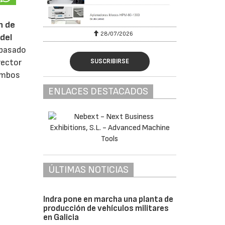
n de
28/07/2026
del
 pasado
rector
SUSCRIBIRSE
 ambos
ENLACES DESTACADOS
ÚLTIMAS NOTICIAS
Indra pone en marcha una planta de
producción de vehículos militares
en Galicia