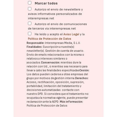
Marcar todos
Autorizo el envío de newsletters y
avisos informativos personalizados de
interempresas.net
Autorizo el envío de comunicaciones
de terceros vía interempresas.net
He leído y acepto el
Aviso Legal
y la
Política de Protección de Datos
Responsable:
Interempresas Media, S.L.U.
Finalidades:
Suscripción a nuestra(s)
newsletter(s). Gestión de cuenta de usuario.
Envío de emails relacionados con la misma o
relativos a intereses similares o
asociados.
Conservación:
mientras dure la
relación con Ud., o mientras sea necesario para
llevar a cabo las finalidades especificadas
Cesión:
Los datos pueden cederse a otras
empresas del
grupo
por motivos de gestión interna.
Derechos:
Acceso, rectificación, oposición, supresión,
portabilidad, limitación del tratatamiento y
decisiones automatizadas:
contacte con
nuestro DPD
. Si considera que el tratamiento no
se ajusta a la normativa vigente, puede presentar
reclamación ante la
AEPD
.
Más información:
Política de Protección de Datos