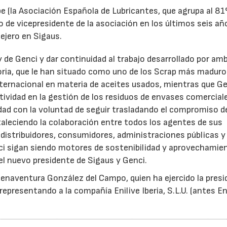
e (la Asociación Española de Lubricantes, que agrupa al 8
 de vicepresidente de la asociación en los últimos seis añ
ejero en Sigaus.
y de Genci y dar continuidad al trabajo desarrollado por am
oria, que le han situado como uno de los Scrap más maduro
nternacional en materia de aceites usados, mientras que G
tividad en la gestión de los residuos de envases comercial
idad con la voluntad de seguir trasladando el compromiso d
taleciendo la colaboración entre todos los agentes de sus
distribuidores, consumidores, administraciones públicas y
ci sigan siendo motores de sostenibilidad y aprovechamie
el nuevo presidente de Sigaus y Genci.
enaventura González del Campo, quien ha ejercido la presi
epresentando a la compañía Enilive Iberia, S.L.U. (antes En