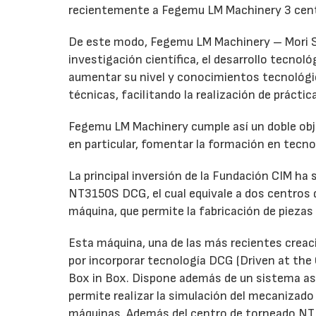
recientemente a Fegemu LM Machinery 3 centr
De este modo, Fegemu LM Machinery – Mori Sei
investigación científica, el desarrollo tecnol
aumentar su nivel y conocimientos tecnológic
técnicas, facilitando la realización de práct
Fegemu LM Machinery cumple así un doble objeti
en particular, fomentar la formación en tecno
La principal inversión de la Fundación CIM ha
NT3150S DCG, el cual equivale a dos centros
máquina, que permite la fabricación de pieza
Esta máquina, una de las más recientes creac
por incorporar tecnología DCG (Driven at the
Box in Box. Dispone además de un sistema asi
permite realizar la simulación del mecanizado 
máquinas. Además del centro de torneado NT, 