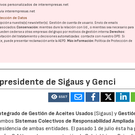
ativos personalizados de interempresas.net
vía interempresas.net
otección de Datos
28/07/2026
30/07/2026
pción a nuestra(s) newsletter(s). Gestión de cuenta de usuario. Envío de emails
o asociados.
Conservación:
mientras dure la relación con Ud., o mientras sea necesario para
ueden cederse a otras
empresas del grupo
por motivos de gestión interna.
Derechos:
imitación del tratatamiento y decisiones automatizadas:
contacte con nuestro DPD
. Si
nte, puede presentar reclamación ante la
AEPD
.
Más información:
Política de Protección de
 presidente de Sigaus y Genci
6567
ntegrado de Gestión de Aceites Usados
(Sigaus) y
Gestió
 ambos
Sistemas Colectivos de Responsabilidad Ampliada 
residencia de ambas entidades. El pasado 1 de julio ésta ha