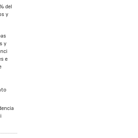
1% del
os y
bas
s y
enci
es e
e
nto
dencia
i