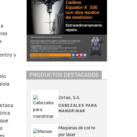
 a
eras
a.
entro y
PRODUCTOS DESTACADOS
elo
sola
Zetae, S.A.
estaca
CABEZALES PARA
MANDRINAR
trica
 que
Maquinas de corte
as
por láser
jes