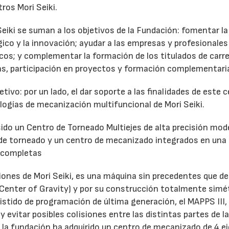
os Mori Seiki.
ki se suman a los objetivos de la Fundación: fomentar la
ógico y la innovación; ayudar a las empresas y profesionales
os; y complementar la formación de los titulados de carr
icas, participación en proyectos y formación complementari
vo: por un lado, el dar soporte a las finalidades de este c
logías de mecanización multifuncional de Mori Seiki.
 sido un Centro de Torneado Multiejes de alta precisión mod
 de torneado y un centro de mecanizado integrados en una 
s completas
iones de Mori Seiki, es una máquina sin precedentes que d
 Center of Gravity) y por su construcción totalmente simé
stido de programación de última generación, el MAPPS III,
y evitar posibles colisiones entre las distintas partes de l
la fundación ha adquirido un centro de mecanizado de 4 e