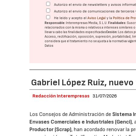
Autorizo el envío de newsletters y avisos inform
Autorizo el envío de comunicaciones de terceros 
He leído y acepto el
Aviso Legal
y la
Política de Pr
Responsable:
Interempresas Media, S.L.U.
Finalidades:
Suscri
relacionados con la misma o relativos a intereses similares 
llevar a cabo las finalidades especificadas
Cesión:
Los datos p
Acceso, rectificación, oposición, supresión, portabilidad, l
considera que el tratamiento no se ajusta a la normativa vige
Datos
Gabriel López Ruiz, nuevo
Redacción Interempresas
31/07/2026
Los Consejos de Administración de
Sistema I
Envases Comerciales e Industriales (Genci)
,
Productor (Scrap)
, han acordado renovar la p