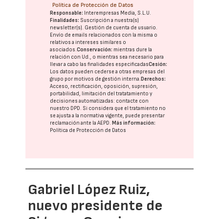
Política de Protección de Datos
Responsable:
Interempresas Media, S.L.U.
Finalidades:
Suscripción a nuestra(s)
newsletter(s). Gestión de cuenta de usuario.
Envío de emails relacionados con la misma o
relativos a intereses similares o
asociados.
Conservación:
mientras dure la
relación con Ud., o mientras sea necesario para
llevar a cabo las finalidades especificadas
Cesión:
Los datos pueden cederse a otras
empresas del
grupo
por motivos de gestión interna.
Derechos:
Acceso, rectificación, oposición, supresión,
portabilidad, limitación del tratatamiento y
decisiones automatizadas:
contacte con
nuestro DPD
. Si considera que el tratamiento no
se ajusta a la normativa vigente, puede presentar
reclamación ante la
AEPD
.
Más información:
Política de Protección de Datos
Gabriel López Ruiz,
nuevo presidente de