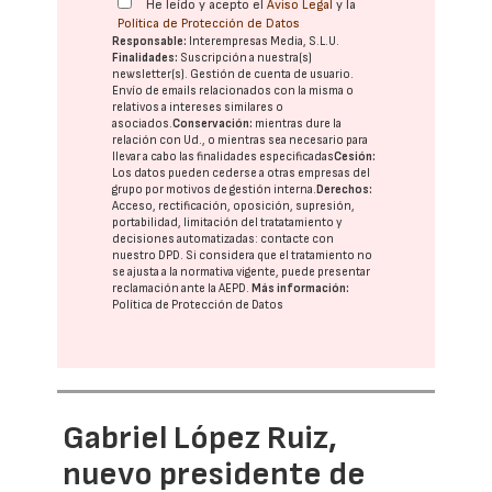
He leído y acepto el
Aviso Legal
y la
Política de Protección de Datos
Responsable:
Interempresas Media, S.L.U.
Finalidades:
Suscripción a nuestra(s)
newsletter(s). Gestión de cuenta de usuario.
Envío de emails relacionados con la misma o
relativos a intereses similares o
asociados.
Conservación:
mientras dure la
relación con Ud., o mientras sea necesario para
llevar a cabo las finalidades especificadas
Cesión:
Los datos pueden cederse a otras
empresas del
grupo
por motivos de gestión interna.
Derechos:
Acceso, rectificación, oposición, supresión,
portabilidad, limitación del tratatamiento y
decisiones automatizadas:
contacte con
nuestro DPD
. Si considera que el tratamiento no
se ajusta a la normativa vigente, puede presentar
reclamación ante la
AEPD
.
Más información:
Política de Protección de Datos
Gabriel López Ruiz,
nuevo presidente de