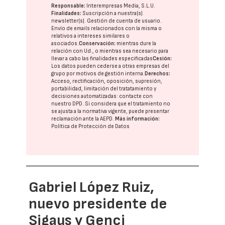
Responsable:
Interempresas Media, S.L.U.
Finalidades:
Suscripción a nuestra(s)
newsletter(s). Gestión de cuenta de usuario.
Envío de emails relacionados con la misma o
relativos a intereses similares o
asociados.
Conservación:
mientras dure la
relación con Ud., o mientras sea necesario para
llevar a cabo las finalidades especificadas
Cesión:
Los datos pueden cederse a otras
empresas del
grupo
por motivos de gestión interna.
Derechos:
Acceso, rectificación, oposición, supresión,
portabilidad, limitación del tratatamiento y
decisiones automatizadas:
contacte con
nuestro DPD
. Si considera que el tratamiento no
se ajusta a la normativa vigente, puede presentar
reclamación ante la
AEPD
.
Más información:
Política de Protección de Datos
Gabriel López Ruiz,
nuevo presidente de
Sigaus y Genci