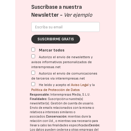
Suscríbase a nuestra
Newsletter -
Ver ejemplo
SUSCRIBIRME GRATIS
Marcar todos
Autorizo el envío de newsletters y
avisos informativos personalizados de
interempresas.net
Autorizo el envío de comunicaciones
de terceros vía interempresas.net
He leído y acepto el
Aviso Legal
y la
Política de Protección de Datos
Responsable:
Interempresas Media, S.L.U.
Finalidades:
Suscripción a nuestra(s)
newsletter(s). Gestión de cuenta de usuario.
Envío de emails relacionados con la misma o
relativos a intereses similares o
asociados.
Conservación:
mientras dure la
relación con Ud., o mientras sea necesario para
llevar a cabo las finalidades especificadas
Cesión:
Los datos pueden cederse a otras
empresas del