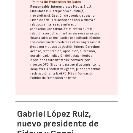
Política de Protección de Datos
Responsable:
Interempresas Media, S.L.U.
Finalidades:
Suscripción a nuestra(s)
newsletter(s). Gestión de cuenta de usuario.
Envío de emails relacionados con la misma o
relativos a intereses similares o
asociados.
Conservación:
mientras dure la
relación con Ud., o mientras sea necesario para
llevar a cabo las finalidades especificadas
Cesión:
Los datos pueden cederse a otras
empresas del
grupo
por motivos de gestión interna.
Derechos:
Acceso, rectificación, oposición, supresión,
portabilidad, limitación del tratatamiento y
decisiones automatizadas:
contacte con
nuestro DPD
. Si considera que el tratamiento no
se ajusta a la normativa vigente, puede presentar
reclamación ante la
AEPD
.
Más información:
Política de Protección de Datos
Gabriel López Ruiz,
nuevo presidente de