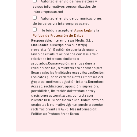
Autorizo el envío de newsletters y
avisos informativos personalizados de
interempresas.net
Autorizo el envío de comunicaciones
de terceros vía interempresas.net
He leído y acepto el
Aviso Legal
y la
Política de Protección de Datos
Responsable:
Interempresas Media, S.L.U.
Finalidades:
Suscripción a nuestra(s)
newsletter(s). Gestión de cuenta de usuario.
Envío de emails relacionados con la misma o
relativos a intereses similares o
asociados.
Conservación:
mientras dure la
relación con Ud., o mientras sea necesario para
llevar a cabo las finalidades especificadas
Cesión:
Los datos pueden cederse a otras
empresas del
grupo
por motivos de gestión interna.
Derechos:
Acceso, rectificación, oposición, supresión,
portabilidad, limitación del tratatamiento y
decisiones automatizadas:
contacte con
nuestro DPD
. Si considera que el tratamiento no
se ajusta a la normativa vigente, puede presentar
reclamación ante la
AEPD
.
Más información:
Política de Protección de Datos