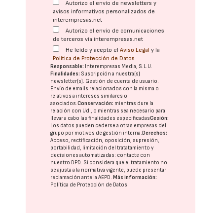
Autorizo el envío de newsletters y
avisos informativos personalizados de
interempresas.net
Autorizo el envío de comunicaciones
de terceros vía interempresas.net
He leído y acepto el
Aviso Legal
y la
Política de Protección de Datos
Responsable:
Interempresas Media, S.L.U.
Finalidades:
Suscripción a nuestra(s)
newsletter(s). Gestión de cuenta de usuario.
Envío de emails relacionados con la misma o
relativos a intereses similares o
asociados.
Conservación:
mientras dure la
relación con Ud., o mientras sea necesario para
llevar a cabo las finalidades especificadas
Cesión:
Los datos pueden cederse a otras
empresas del
grupo
por motivos de gestión interna.
Derechos:
Acceso, rectificación, oposición, supresión,
portabilidad, limitación del tratatamiento y
decisiones automatizadas:
contacte con
nuestro DPD
. Si considera que el tratamiento no
se ajusta a la normativa vigente, puede presentar
reclamación ante la
AEPD
.
Más información:
Política de Protección de Datos