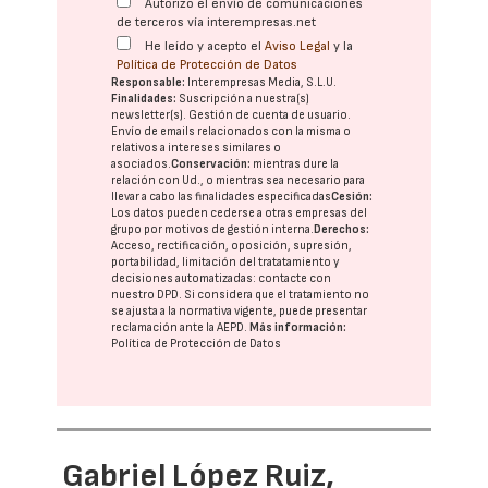
Autorizo el envío de comunicaciones
de terceros vía interempresas.net
He leído y acepto el
Aviso Legal
y la
Política de Protección de Datos
Responsable:
Interempresas Media, S.L.U.
Finalidades:
Suscripción a nuestra(s)
newsletter(s). Gestión de cuenta de usuario.
Envío de emails relacionados con la misma o
relativos a intereses similares o
asociados.
Conservación:
mientras dure la
relación con Ud., o mientras sea necesario para
llevar a cabo las finalidades especificadas
Cesión:
Los datos pueden cederse a otras
empresas del
grupo
por motivos de gestión interna.
Derechos:
Acceso, rectificación, oposición, supresión,
portabilidad, limitación del tratatamiento y
decisiones automatizadas:
contacte con
nuestro DPD
. Si considera que el tratamiento no
se ajusta a la normativa vigente, puede presentar
reclamación ante la
AEPD
.
Más información:
Política de Protección de Datos
Gabriel López Ruiz,