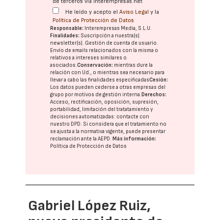
de terceros vía interempresas.net
He leído y acepto el
Aviso Legal
y la
Política de Protección de Datos
Responsable:
Interempresas Media, S.L.U.
Finalidades:
Suscripción a nuestra(s)
newsletter(s). Gestión de cuenta de usuario.
Envío de emails relacionados con la misma o
relativos a intereses similares o
asociados.
Conservación:
mientras dure la
relación con Ud., o mientras sea necesario para
llevar a cabo las finalidades especificadas
Cesión:
Los datos pueden cederse a otras
empresas del
grupo
por motivos de gestión interna.
Derechos:
Acceso, rectificación, oposición, supresión,
portabilidad, limitación del tratatamiento y
decisiones automatizadas:
contacte con
nuestro DPD
. Si considera que el tratamiento no
se ajusta a la normativa vigente, puede presentar
reclamación ante la
AEPD
.
Más información:
Política de Protección de Datos
Gabriel López Ruiz,