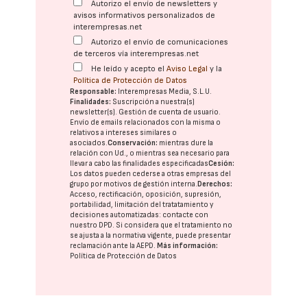
Autorizo el envío de newsletters y
avisos informativos personalizados de
interempresas.net
Autorizo el envío de comunicaciones
de terceros vía interempresas.net
He leído y acepto el
Aviso Legal
y la
Política de Protección de Datos
Responsable:
Interempresas Media, S.L.U.
Finalidades:
Suscripción a nuestra(s)
newsletter(s). Gestión de cuenta de usuario.
Envío de emails relacionados con la misma o
relativos a intereses similares o
asociados.
Conservación:
mientras dure la
relación con Ud., o mientras sea necesario para
llevar a cabo las finalidades especificadas
Cesión:
Los datos pueden cederse a otras
empresas del
grupo
por motivos de gestión interna.
Derechos:
Acceso, rectificación, oposición, supresión,
portabilidad, limitación del tratatamiento y
decisiones automatizadas:
contacte con
nuestro DPD
. Si considera que el tratamiento no
se ajusta a la normativa vigente, puede presentar
reclamación ante la
AEPD
.
Más información:
Política de Protección de Datos