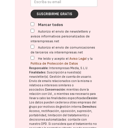
SUSCRIBIRME GRATIS
Marcar todos
Autorizo el envío de newsletters y
avisos informativos personalizados de
interempresas.net
Autorizo el envío de comunicaciones
de terceros vía interempresas.net
He leído y acepto el
Aviso Legal
y la
Política de Protección de Datos
Responsable:
Interempresas Media, S.L.U.
Finalidades:
Suscripción a nuestra(s)
newsletter(s). Gestión de cuenta de usuario.
Envío de emails relacionados con la misma o
relativos a intereses similares o
asociados.
Conservación:
mientras dure la
relación con Ud., o mientras sea necesario para
llevar a cabo las finalidades especificadas
Cesión:
Los datos pueden cederse a otras
empresas del
grupo
por motivos de gestión interna.
Derechos:
Acceso, rectificación, oposición, supresión,
portabilidad, limitación del tratatamiento y
decisiones automatizadas:
contacte con
nuestro DPD
. Si considera que el tratamiento no