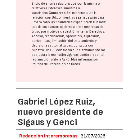
Envío de emails relacionados con la misma o
relativos a intereses similares o
asociados.
Conservación:
mientras dure la
relación con Ud., o mientras sea necesario para
llevar a cabo las finalidades especificadas
Cesión:
Los datos pueden cederse a otras
empresas del
grupo
por motivos de gestión interna.
Derechos:
Acceso, rectificación, oposición, supresión,
portabilidad, limitación del tratatamiento y
decisiones automatizadas:
contacte con
nuestro DPD
. Si considera que el tratamiento no
se ajusta a la normativa vigente, puede presentar
reclamación ante la
AEPD
.
Más información:
Política de Protección de Datos
Gabriel López Ruiz,
nuevo presidente de
Sigaus y Genci
Redacción Interempresas
31/07/2026