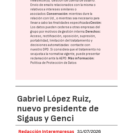
newsletter(s). Gestión de cuenta de usuario.
Envío de emails relacionados con la misma o
relativos a intereses similares o
asociados.
Conservación:
mientras dure la
relación con Ud., o mientras sea necesario para
llevar a cabo las finalidades especificadas
Cesión:
Los datos pueden cederse a otras
empresas del
grupo
por motivos de gestión interna.
Derechos:
Acceso, rectificación, oposición, supresión,
portabilidad, limitación del tratatamiento y
decisiones automatizadas:
contacte con
nuestro DPD
. Si considera que el tratamiento no
se ajusta a la normativa vigente, puede presentar
reclamación ante la
AEPD
.
Más información:
Política de Protección de Datos
Gabriel López Ruiz,
nuevo presidente de
Sigaus y Genci
Redacción Interempresas
31/07/2026