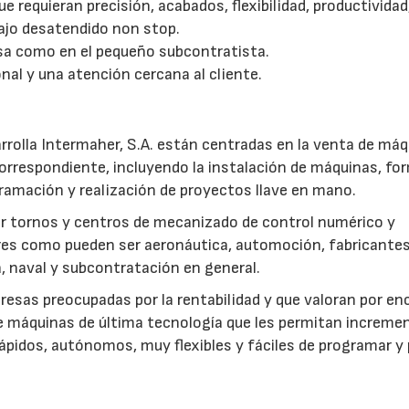
e requieran precisión, acabados, flexibilidad, productividad
bajo desatendido non stop.
esa como en el pequeño subcontratista.
28/07/2026
30/07/2026
nal y una atención cercana al cliente.
arrolla Intermaher, S.A. están centradas en la venta de má
correspondiente, incluyendo la instalación de máquinas, fo
gramación y realización de proyectos llave en mano.
r tornos y centros de mecanizado de control numérico y
tores como pueden ser aeronáutica, automoción, fabricante
, naval y subcontratación en general.
resas preocupadas por la rentabilidad y que valoran por en
e máquinas de última tecnología que les permitan increme
, rápidos, autónomos, muy flexibles y fáciles de programar y