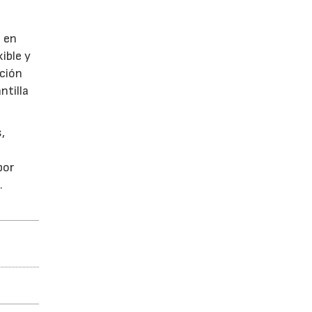
s en
ible y
ación
ntilla
,
por
.