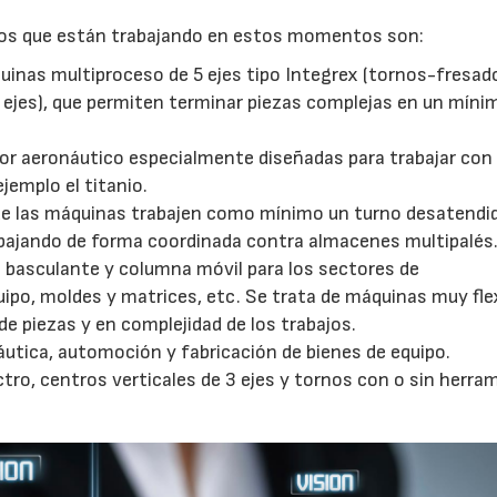
los que están trabajando en estos momentos son:
quinas multiproceso de 5 ejes tipo Integrex (tornos-fresad
5 ejes), que permiten terminar piezas complejas en un míni
tor aeronáutico especialmente diseñadas para trabajar con
jemplo el titanio.
que las máquinas trabajen como mínimo un turno desatendi
bajando de forma coordinada contra almacenes multipalés
l basculante y columna móvil para los sectores de
ipo, moldes y matrices, etc. Se trata de máquinas muy fle
 piezas y en complejidad de los trabajos.
áutica, automoción y fabricación de bienes de equipo.
tro, centros verticales de 3 ejes y tornos con o sin herra