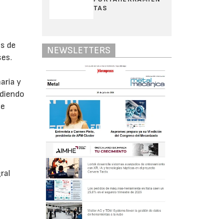
TAS
ás de
NEWSLETTERS
ses.
aria y
udiendo
ue
ral