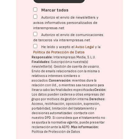
Marcar todos
Autorizo el envío de newsletters y
avisos informativos personalizados de
interempresas.net
Autorizo el envío de comunicaciones
de terceros vía interempresas.net
He leído y acepto el
Aviso Legal
y la
Política de Protección de Datos
Responsable:
Interempresas Media, S.L.U.
Finalidades:
Suscripción a nuestra(s)
newsletter(s). Gestión de cuenta de usuario.
Envío de emails relacionados con la misma o
relativos a intereses similares o
asociados.
Conservación:
mientras dure la
relación con Ud., o mientras sea necesario para
llevar a cabo las finalidades especificadas
Cesión:
Los datos pueden cederse a otras
empresas del
grupo
por motivos de gestión interna.
Derechos:
Acceso, rectificación, oposición, supresión,
portabilidad, limitación del tratatamiento y
decisiones automatizadas:
contacte con
nuestro DPD
. Si considera que el tratamiento no
se ajusta a la normativa vigente, puede presentar
reclamación ante la
AEPD
.
Más información:
Política de Protección de Datos