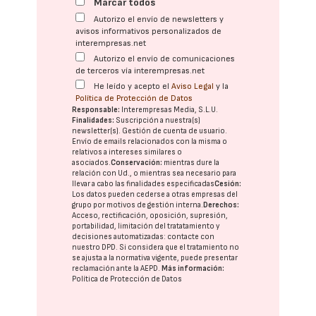
Marcar todos
Autorizo el envío de newsletters y
avisos informativos personalizados de
interempresas.net
Autorizo el envío de comunicaciones
de terceros vía interempresas.net
He leído y acepto el
Aviso Legal
y la
Política de Protección de Datos
Responsable:
Interempresas Media, S.L.U.
Finalidades:
Suscripción a nuestra(s)
newsletter(s). Gestión de cuenta de usuario.
Envío de emails relacionados con la misma o
relativos a intereses similares o
asociados.
Conservación:
mientras dure la
relación con Ud., o mientras sea necesario para
llevar a cabo las finalidades especificadas
Cesión:
Los datos pueden cederse a otras
empresas del
grupo
por motivos de gestión interna.
Derechos:
Acceso, rectificación, oposición, supresión,
portabilidad, limitación del tratatamiento y
decisiones automatizadas:
contacte con
nuestro DPD
. Si considera que el tratamiento no
se ajusta a la normativa vigente, puede presentar
reclamación ante la
AEPD
.
Más información:
Política de Protección de Datos