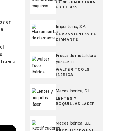
CONFORMADORAS
ESQUINAS
ños en
Importeina, S.A.
de
HERRAMIENTAS DE
DIAMANTE
el
de
Fresas de metal duro
traer a
para-ISO
.
WALTER TOOLS
IBÉRICA
Mecos Ibérica, S.L.
LENTES Y
BOQUILLAS LÀSER
Mecos Ibérica, S.L.
RECTIFICADORAS