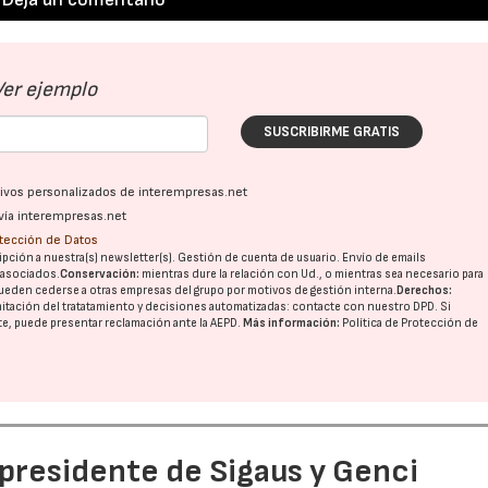
Ver ejemplo
SUSCRIBIRME GRATIS
ativos personalizados de interempresas.net
vía interempresas.net
otección de Datos
pción a nuestra(s) newsletter(s). Gestión de cuenta de usuario. Envío de emails
o asociados.
Conservación:
mientras dure la relación con Ud., o mientras sea necesario para
ueden cederse a otras
empresas del grupo
por motivos de gestión interna.
Derechos:
imitación del tratatamiento y decisiones automatizadas:
contacte con nuestro DPD
. Si
nte, puede presentar reclamación ante la
AEPD
.
Más información:
Política de Protección de
 presidente de Sigaus y Genci