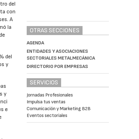
tro del
nta con
ses. A
omó la
OTRAS SECCIONES
 de
AGENDA
ENTIDADES Y ASOCIACIONES
1% del
SECTORIALES METALMECÁNICA
os y
DIRECTORIO POR EMPRESAS
SERVICIOS
bas
s y
Jornadas Profesionales
enci
Impulsa tus ventas
Comunicación y Marketing B2B
es e
Eventos sectoriales
e