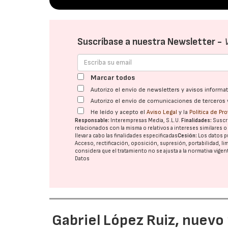
Suscríbase a nuestra Newsletter -
Marcar todos
Autorizo el envío de newsletters y avisos inform
Autorizo el envío de comunicaciones de terceros 
He leído y acepto el
Aviso Legal
y la
Política de Pr
Responsable:
Interempresas Media, S.L.U.
Finalidades:
Suscri
relacionados con la misma o relativos a intereses similares 
llevar a cabo las finalidades especificadas
Cesión:
Los datos p
Acceso, rectificación, oposición, supresión, portabilidad, l
considera que el tratamiento no se ajusta a la normativa vige
Datos
Gabriel López Ruiz, nuevo