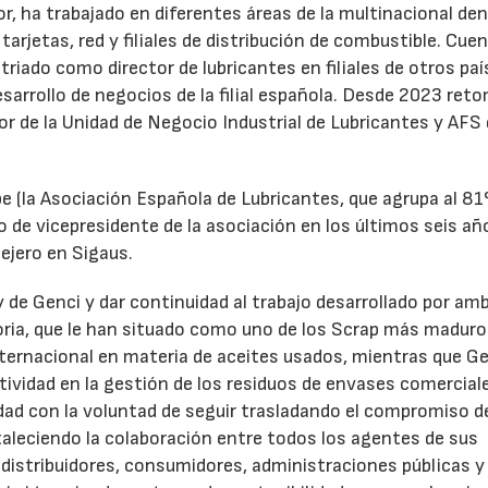
r, ha trabajado en diferentes áreas de la multinacional den
arjetas, red y filiales de distribución de combustible. Cue
triado como director de lubricantes en filiales de otros paí
desarrollo de negocios de la filial española. Desde 2023 ret
tor de la Unidad de Negocio Industrial de Lubricantes y AFS
e (la Asociación Española de Lubricantes, que agrupa al 8
 de vicepresidente de la asociación en los últimos seis añ
ejero en Sigaus.
y de Genci y dar continuidad al trabajo desarrollado por am
oria, que le han situado como uno de los Scrap más maduro
nternacional en materia de aceites usados, mientras que G
tividad en la gestión de los residuos de envases comercial
idad con la voluntad de seguir trasladando el compromiso d
taleciendo la colaboración entre todos los agentes de sus
distribuidores, consumidores, administraciones públicas y