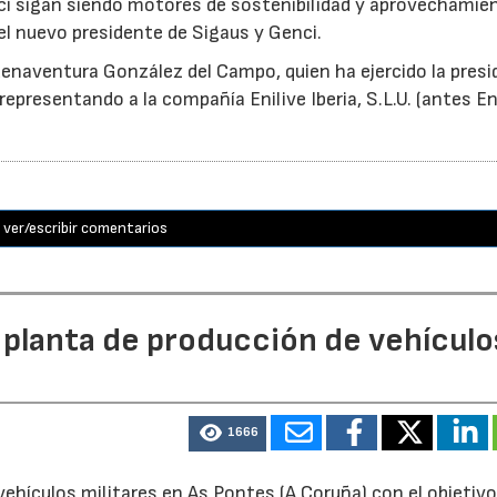
ci sigan siendo motores de sostenibilidad y aprovechamie
el nuevo presidente de Sigaus y Genci.
enaventura González del Campo, quien ha ejercido la presi
epresentando a la compañía Enilive Iberia, S.L.U. (antes En
ver/escribir comentarios
 planta de producción de vehículo
1666
ehículos militares en As Pontes (A Coruña) con el objetivo