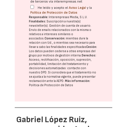
de terceros vía interempresas.net
He leído y acepto el
Aviso Legal
y la
Política de Protección de Datos
Responsable:
Interempresas Media, S.L.U.
Finalidades:
Suscripción a nuestra(s)
newsletter(s). Gestión de cuenta de usuario.
Envío de emails relacionados con la misma o
relativos a intereses similares o
asociados.
Conservación:
mientras dure la
relación con Ud., o mientras sea necesario para
llevar a cabo las finalidades especificadas
Cesión:
Los datos pueden cederse a otras
empresas del
grupo
por motivos de gestión interna.
Derechos:
Acceso, rectificación, oposición, supresión,
portabilidad, limitación del tratatamiento y
decisiones automatizadas:
contacte con
nuestro DPD
. Si considera que el tratamiento no
se ajusta a la normativa vigente, puede presentar
reclamación ante la
AEPD
.
Más información:
Política de Protección de Datos
Gabriel López Ruiz,