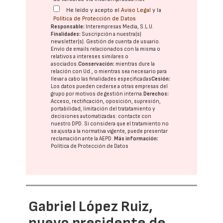
He leído y acepto el
Aviso Legal
y la
Política de Protección de Datos
Responsable:
Interempresas Media, S.L.U.
Finalidades:
Suscripción a nuestra(s)
newsletter(s). Gestión de cuenta de usuario.
Envío de emails relacionados con la misma o
relativos a intereses similares o
asociados.
Conservación:
mientras dure la
relación con Ud., o mientras sea necesario para
llevar a cabo las finalidades especificadas
Cesión:
Los datos pueden cederse a otras
empresas del
grupo
por motivos de gestión interna.
Derechos:
Acceso, rectificación, oposición, supresión,
portabilidad, limitación del tratatamiento y
decisiones automatizadas:
contacte con
nuestro DPD
. Si considera que el tratamiento no
se ajusta a la normativa vigente, puede presentar
reclamación ante la
AEPD
.
Más información:
Política de Protección de Datos
Gabriel López Ruiz,
nuevo presidente de