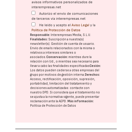
avisos informativos personalizados de
interempresas.net
Autorizo el envío de comunicaciones
de terceros vía interempresas.net
He leído y acepto el
Aviso Legal
y la
Política de Protección de Datos
Responsable:
Interempresas Media, S.L.U.
Finalidades:
Suscripción a nuestra(s)
newsletter(s). Gestión de cuenta de usuario.
Envío de emails relacionados con la misma o
relativos a intereses similares o
asociados.
Conservación:
mientras dure la
relación con Ud., o mientras sea necesario para
llevar a cabo las finalidades especificadas
Cesión:
Los datos pueden cederse a otras
empresas del
grupo
por motivos de gestión interna.
Derechos:
Acceso, rectificación, oposición, supresión,
portabilidad, limitación del tratatamiento y
decisiones automatizadas:
contacte con
nuestro DPD
. Si considera que el tratamiento no
se ajusta a la normativa vigente, puede presentar
reclamación ante la
AEPD
.
Más información:
Política de Protección de Datos