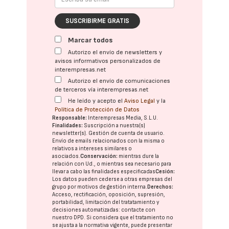
SUSCRIBIRME GRATIS
Marcar todos
Autorizo el envío de newsletters y
avisos informativos personalizados de
interempresas.net
Autorizo el envío de comunicaciones
de terceros vía interempresas.net
He leído y acepto el
Aviso Legal
y la
Política de Protección de Datos
Responsable:
Interempresas Media, S.L.U.
Finalidades:
Suscripción a nuestra(s)
newsletter(s). Gestión de cuenta de usuario.
Envío de emails relacionados con la misma o
relativos a intereses similares o
asociados.
Conservación:
mientras dure la
relación con Ud., o mientras sea necesario para
llevar a cabo las finalidades especificadas
Cesión:
Los datos pueden cederse a otras
empresas del
grupo
por motivos de gestión interna.
Derechos:
Acceso, rectificación, oposición, supresión,
portabilidad, limitación del tratatamiento y
decisiones automatizadas:
contacte con
nuestro DPD
. Si considera que el tratamiento no
se ajusta a la normativa vigente, puede presentar