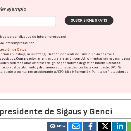
Ver ejemplo
SUSCRIBIRME GRATIS
ativos personalizados de interempresas.net
vía interempresas.net
otección de Datos
pción a nuestra(s) newsletter(s). Gestión de cuenta de usuario. Envío de emails
o asociados.
Conservación:
mientras dure la relación con Ud., o mientras sea necesario para
ueden cederse a otras
empresas del grupo
por motivos de gestión interna.
Derechos:
imitación del tratatamiento y decisiones automatizadas:
contacte con nuestro DPD
. Si
nte, puede presentar reclamación ante la
AEPD
.
Más información:
Política de Protección de
 presidente de Sigaus y Genci
6894