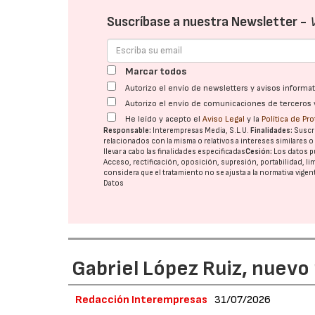
Suscríbase a nuestra Newsletter -
Marcar todos
Autorizo el envío de newsletters y avisos inform
Autorizo el envío de comunicaciones de terceros 
He leído y acepto el
Aviso Legal
y la
Política de Pr
Responsable:
Interempresas Media, S.L.U.
Finalidades:
Suscri
relacionados con la misma o relativos a intereses similares 
llevar a cabo las finalidades especificadas
Cesión:
Los datos p
Acceso, rectificación, oposición, supresión, portabilidad, l
considera que el tratamiento no se ajusta a la normativa vige
Datos
Gabriel López Ruiz, nuevo
Redacción Interempresas
31/07/2026