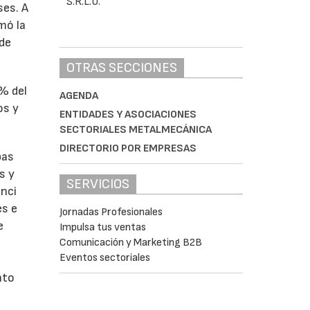
ses. A
omó la
 de
OTRAS SECCIONES
1% del
AGENDA
os y
ENTIDADES Y ASOCIACIONES
SECTORIALES METALMECÁNICA
DIRECTORIO POR EMPRESAS
bas
s y
SERVICIOS
enci
es e
Jornadas Profesionales
e
Impulsa tus ventas
Comunicación y Marketing B2B
Eventos sectoriales
nto