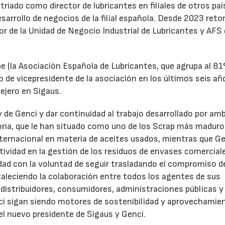
triado como director de lubricantes en filiales de otros paí
desarrollo de negocios de la filial española. Desde 2023 ret
tor de la Unidad de Negocio Industrial de Lubricantes y AFS
e (la Asociación Española de Lubricantes, que agrupa al 8
 de vicepresidente de la asociación en los últimos seis añ
ejero en Sigaus.
y de Genci y dar continuidad al trabajo desarrollado por am
oria, que le han situado como uno de los Scrap más maduro
nternacional en materia de aceites usados, mientras que G
tividad en la gestión de los residuos de envases comercial
idad con la voluntad de seguir trasladando el compromiso d
taleciendo la colaboración entre todos los agentes de sus
distribuidores, consumidores, administraciones públicas y
ci sigan siendo motores de sostenibilidad y aprovechamie
el nuevo presidente de Sigaus y Genci.