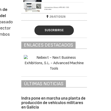
n de
del
28/07/2026
 pasado
rector
SUSCRIBIRSE
 ambos
ENLACES DESTACADOS
ÚLTIMAS NOTICIAS
Indra pone en marcha una planta de
producción de vehículos militares
en Galicia