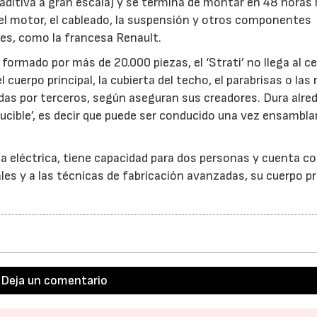
 aditiva a gran escala) y se termina de montar en 48 horas
, el motor, el cableado, la suspensión y otros componentes
es, como la francesa Renault.
ormado por más de 20.000 piezas, el ‘Strati’ no llega al c
rpo principal, la cubierta del techo, el parabrisas o las 
adas por terceros, según aseguran sus creadores. Dura alre
ucible’, es decir que puede ser conducido una vez ensambla
a eléctrica, tiene capacidad para dos personas y cuenta c
ales y a las técnicas de fabricación avanzadas, su cuerpo pr
Deja un comentario