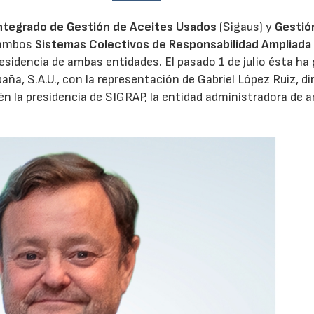
ntegrado de Gestión de Aceites Usados
(Sigaus) y
Gestió
 ambos
Sistemas Colectivos de Responsabilidad Ampliada 
28/07/2026
30/07/2026
residencia de ambas entidades. El pasado 1 de julio ésta ha
aña, S.A.U., con la representación de Gabriel López Ruiz, di
n la presidencia de SIGRAP, la entidad administradora de