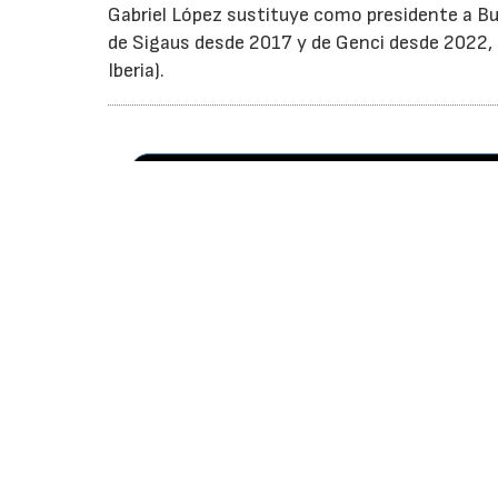
Gabriel López sustituye como presidente a Bu
de Sigaus desde 2017 y de Genci desde 2022, r
Iberia).
Id
Re
N
Su
re