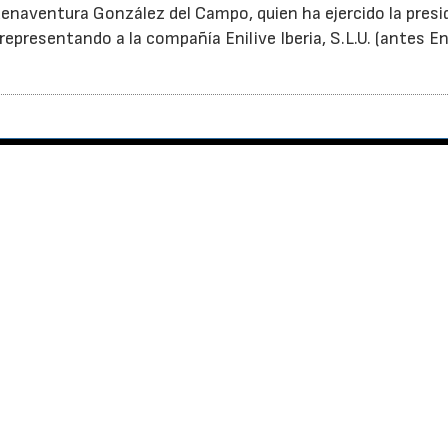
enaventura González del Campo, quien ha ejercido la presi
epresentando a la compañía Enilive Iberia, S.L.U. (antes En
ver/escribir comentarios
entificarse
Contactar
Aviso Leg
gistrarse
Canal ético
Protecció
Datos
ewsLetters
Nuestros
productos
Política d
scribirse a
Cookies
vista
Quiénes somos
Colaborac
editoriale
© 2026 -
Interempresas Media, S.L.U. - Grupo Interempresas