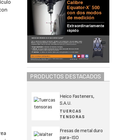
ículo
 con
PRODUCTOS DESTACADOS
Heico Fasteners,
S.A.U.
TUERCAS
TENSORAS
Fresas de metal duro
rea
para-ISO