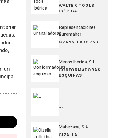
 más
WALTER TOOLS
IBÉRICA
entenar
Representaciones
Euromaher
ruedas,
GRANALLADORAS
dedor
ndo,
Mecos Ibérica, S.L.
on un
CONFORMADORAS
ESQUINAS
incipal
...
...
Mahezasa, S.A.
CIZALLA