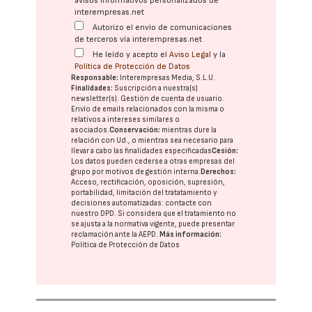
avisos informativos personalizados de
interempresas.net
Autorizo el envío de comunicaciones
de terceros vía interempresas.net
He leído y acepto el
Aviso Legal
y la
Política de Protección de Datos
Responsable:
Interempresas Media, S.L.U.
Finalidades:
Suscripción a nuestra(s)
newsletter(s). Gestión de cuenta de usuario.
Envío de emails relacionados con la misma o
relativos a intereses similares o
asociados.
Conservación:
mientras dure la
relación con Ud., o mientras sea necesario para
llevar a cabo las finalidades especificadas
Cesión:
Los datos pueden cederse a otras
empresas del
grupo
por motivos de gestión interna.
Derechos:
Acceso, rectificación, oposición, supresión,
portabilidad, limitación del tratatamiento y
decisiones automatizadas:
contacte con
nuestro DPD
. Si considera que el tratamiento no
se ajusta a la normativa vigente, puede presentar
reclamación ante la
AEPD
.
Más información:
Política de Protección de Datos