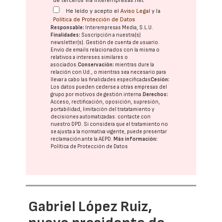
de terceros vía interempresas.net
He leído y acepto el
Aviso Legal
y la
Política de Protección de Datos
Responsable:
Interempresas Media, S.L.U.
Finalidades:
Suscripción a nuestra(s)
newsletter(s). Gestión de cuenta de usuario.
Envío de emails relacionados con la misma o
relativos a intereses similares o
asociados.
Conservación:
mientras dure la
relación con Ud., o mientras sea necesario para
llevar a cabo las finalidades especificadas
Cesión:
Los datos pueden cederse a otras
empresas del
grupo
por motivos de gestión interna.
Derechos:
Acceso, rectificación, oposición, supresión,
portabilidad, limitación del tratatamiento y
decisiones automatizadas:
contacte con
nuestro DPD
. Si considera que el tratamiento no
se ajusta a la normativa vigente, puede presentar
reclamación ante la
AEPD
.
Más información:
Política de Protección de Datos
Gabriel López Ruiz,