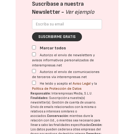
Suscríbase a nuestra
Newsletter -
Ver ejemplo
SUSCRIBIRME GRATIS
Marcar todos
Autorizo el envío de newsletters y
avisos informativos personalizados de
interempresas.net
Autorizo el envío de comunicaciones
de terceros vía interempresas.net
He leído y acepto el
Aviso Legal
y la
Política de Protección de Datos
Responsable:
Interempresas Media, S.L.U.
Finalidades:
Suscripción a nuestra(s)
newsletter(s). Gestión de cuenta de usuario.
Envío de emails relacionados con la misma o
relativos a intereses similares o
asociados.
Conservación:
mientras dure la
relación con Ud., o mientras sea necesario para
llevar a cabo las finalidades especificadas
Cesión:
Los datos pueden cederse a otras
empresas del
grupo
por motivos de gestión interna.
Derechos: