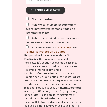
SUSCRIBIRME GRATIS
Marcar todos
Autorizo el envío de newsletters y
avisos informativos personalizados de
interempresas.net
Autorizo el envío de comunicaciones
de terceros vía interempresas.net
He leído y acepto el
Aviso Legal
y la
Política de Protección de Datos
Responsable:
Interempresas Media, S.L.U.
Finalidades:
Suscripción a nuestra(s)
newsletter(s). Gestión de cuenta de usuario.
Envío de emails relacionados con la misma o
relativos a intereses similares o
asociados.
Conservación:
mientras dure la
relación con Ud., o mientras sea necesario para
llevar a cabo las finalidades especificadas
Cesión:
Los datos pueden cederse a otras
empresas del
grupo
por motivos de gestión interna.
Derechos:
Acceso, rectificación, oposición, supresión,
portabilidad, limitación del tratatamiento y
decisiones automatizadas:
contacte con
nuestro DPD
. Si considera que el tratamiento no
se ajusta a la normativa vigente, puede presentar