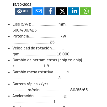
15/10/2002
353
Ejes x/y/z ............................mm..............................
600/400/425
Potencia................................ kW
.......................................25
Velocidad de rotación.............
rpm...................................... 18.000
Cambio de herramientas (chip to chip)......
s............................. 1,8
Cambio mesa rotativa............. s
................................................3
Carrera rápida x/y/z
................m/min............................... 80/65/65
Aceleración ...............................g
...........................................1