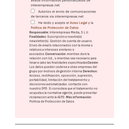
avisos informativos personalizados de
interempresas.net
Autorizo el envío de comunicaciones
de terceros vía interempresas.net
He leído y acepto el
Aviso Legal
y la
Política de Protección de Datos
Responsable:
Interempresas Media, S.L.U.
Finalidades:
Suscripción a nuestra(s)
newsletter(s). Gestión de cuenta de usuario.
Envío de emails relacionados con la misma o
relativos a intereses similares o
asociados.
Conservación:
mientras dure la
relación con Ud., o mientras sea necesario para
llevar a cabo las finalidades especificadas
Cesión:
Los datos pueden cederse a otras
empresas del
grupo
por motivos de gestión interna.
Derechos:
Acceso, rectificación, oposición, supresión,
portabilidad, limitación del tratatamiento y
decisiones automatizadas:
contacte con
nuestro DPD
. Si considera que el tratamiento no
se ajusta a la normativa vigente, puede presentar
reclamación ante la
AEPD
.
Más información:
Política de Protección de Datos