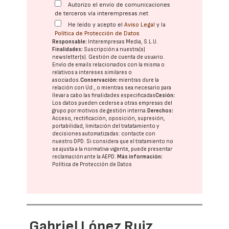
Autorizo el envío de comunicaciones
de terceros vía interempresas.net
He leído y acepto el
Aviso Legal
y la
Política de Protección de Datos
Responsable:
Interempresas Media, S.L.U.
Finalidades:
Suscripción a nuestra(s)
newsletter(s). Gestión de cuenta de usuario.
Envío de emails relacionados con la misma o
relativos a intereses similares o
asociados.
Conservación:
mientras dure la
relación con Ud., o mientras sea necesario para
llevar a cabo las finalidades especificadas
Cesión:
Los datos pueden cederse a otras
empresas del
grupo
por motivos de gestión interna.
Derechos:
Acceso, rectificación, oposición, supresión,
portabilidad, limitación del tratatamiento y
decisiones automatizadas:
contacte con
nuestro DPD
. Si considera que el tratamiento no
se ajusta a la normativa vigente, puede presentar
reclamación ante la
AEPD
.
Más información:
Política de Protección de Datos
Gabriel López Ruiz,