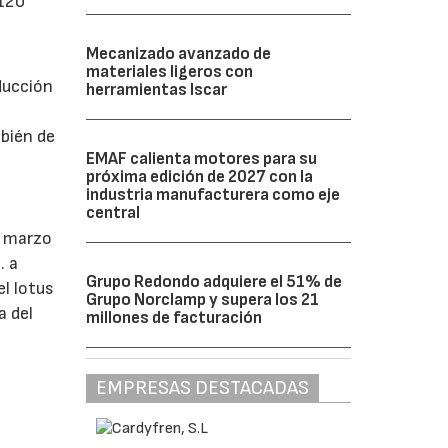
 120
Mecanizado avanzado de
materiales ligeros con
ducción
herramientas Iscar
mbién de
EMAF calienta motores para su
próxima edición de 2027 con la
industria manufacturera como eje
central
e marzo
. a
Grupo Redondo adquiere el 51% de
el lotus
Grupo Norclamp y supera los 21
a del
millones de facturación
EMPRESAS DESTACADAS