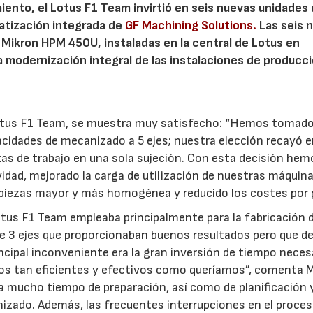
miento, el Lotus F1 Team invirtió en seis nuevas unidades
atización integrada de
GF Machining Solutions.
Las seis 
Mikron HPM 450U, instaladas en la central de Lotus en
na modernización integral de las instalaciones de producc
tus F1 Team, se muestra muy satisfecho: “Hemos tomado
acidades de mecanizado a 5 ejes; nuestra elección recayó e
as de trabajo en una sola sujeción. Con esta decisión hem
dad, mejorado la carga de utilización de nuestras máquin
 piezas mayor y más homogénea y reducido los costes por p
otus F1 Team empleaba principalmente para la fabricación 
e 3 ejes que proporcionaban buenos resultados pero que d
incipal inconveniente era la gran inversión de tiempo neces
mos tan eficientes y efectivos como queríamos”, comenta M
ía mucho tiempo de preparación, así como de planificación 
izado. Además, las frecuentes interrupciones en el proces