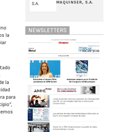
MAQUINSER, S.A.
ino
NEWSLETTERS
os la
iar
stado
s
de la
cidad
ra para
ipio”,
 hemos