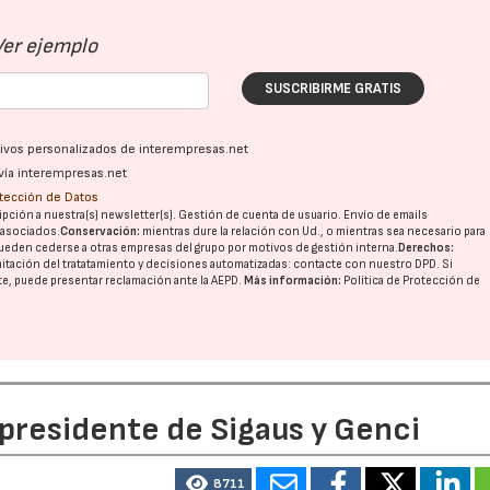
Ver ejemplo
SUSCRIBIRME GRATIS
ativos personalizados de interempresas.net
vía interempresas.net
otección de Datos
pción a nuestra(s) newsletter(s). Gestión de cuenta de usuario. Envío de emails
o asociados.
Conservación:
mientras dure la relación con Ud., o mientras sea necesario para
ueden cederse a otras
empresas del grupo
por motivos de gestión interna.
Derechos:
imitación del tratatamiento y decisiones automatizadas:
contacte con nuestro DPD
. Si
nte, puede presentar reclamación ante la
AEPD
.
Más información:
Política de Protección de
 presidente de Sigaus y Genci
8711