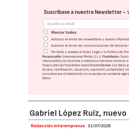
Suscríbase a nuestra Newsletter -
Marcar todos
Autorizo el envío de newsletters y avisos inform
Autorizo el envío de comunicaciones de terceros 
He leído y acepto el
Aviso Legal
y la
Política de Pr
Responsable:
Interempresas Media, S.L.U.
Finalidades:
Suscri
relacionados con la misma o relativos a intereses similares 
llevar a cabo las finalidades especificadas
Cesión:
Los datos p
Acceso, rectificación, oposición, supresión, portabilidad, l
considera que el tratamiento no se ajusta a la normativa vige
Datos
Gabriel López Ruiz, nuevo
Redacción Interempresas
31/07/2026