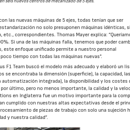
 en seis nuevos centros de mecanizado de 5 ejes.
on las nuevas máquinas de 5 ejes, todas tenían que ser
e estandarización no solo presuponen máquinas idénticas, s
n, etc., correspondientes. Thomas Mayer explica: “Queríam
100%. Si una de las máquinas falla, tenemos que poder camb
, este enfoque unificado permite a nuestro personal
y poco tiempo con todas las máquinas nuevas".
tus F1 Team buscó el modelo más adecuado y elaboró un li
s se encontraba la dimensión (superficie), la capacidad, la
a automatización integrada), la disponibilidad y los costes 
Y por último, pero no menos importante, la calidad y la velo
utions en Inglaterra fue un motivo importante para la comp
 cumplido con nuestras altas expectativas desde el princ
procesamiento de piezas de trabajo con solo una sujeción
d y nuestra calidad”.