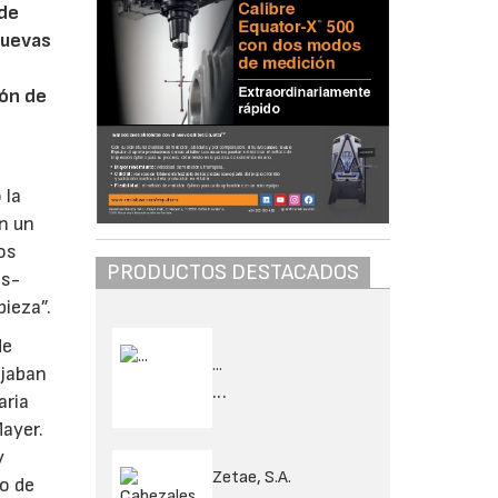
 de
nuevas
ión de
 la
n un
os
PRODUCTOS DESTACADOS
as-
ieza”.
de
...
ejaban
...
aria
ayer.
y
Zetae, S.A.
o de