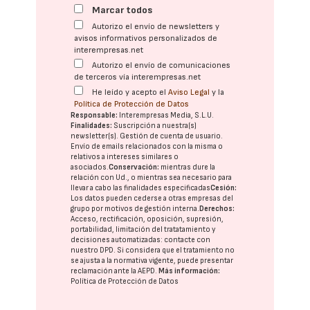
Marcar todos
Autorizo el envío de newsletters y
avisos informativos personalizados de
interempresas.net
Autorizo el envío de comunicaciones
de terceros vía interempresas.net
He leído y acepto el
Aviso Legal
y la
Política de Protección de Datos
Responsable:
Interempresas Media, S.L.U.
Finalidades:
Suscripción a nuestra(s)
newsletter(s). Gestión de cuenta de usuario.
Envío de emails relacionados con la misma o
relativos a intereses similares o
asociados.
Conservación:
mientras dure la
relación con Ud., o mientras sea necesario para
llevar a cabo las finalidades especificadas
Cesión:
Los datos pueden cederse a otras
empresas del
grupo
por motivos de gestión interna.
Derechos:
Acceso, rectificación, oposición, supresión,
portabilidad, limitación del tratatamiento y
decisiones automatizadas:
contacte con
nuestro DPD
. Si considera que el tratamiento no
se ajusta a la normativa vigente, puede presentar
reclamación ante la
AEPD
.
Más información:
Política de Protección de Datos