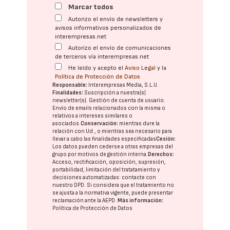
Marcar todos
Autorizo el envío de newsletters y
avisos informativos personalizados de
interempresas.net
Autorizo el envío de comunicaciones
de terceros vía interempresas.net
He leído y acepto el
Aviso Legal
y la
Política de Protección de Datos
Responsable:
Interempresas Media, S.L.U.
Finalidades:
Suscripción a nuestra(s)
newsletter(s). Gestión de cuenta de usuario.
Envío de emails relacionados con la misma o
relativos a intereses similares o
asociados.
Conservación:
mientras dure la
relación con Ud., o mientras sea necesario para
llevar a cabo las finalidades especificadas
Cesión:
Los datos pueden cederse a otras
empresas del
grupo
por motivos de gestión interna.
Derechos:
Acceso, rectificación, oposición, supresión,
portabilidad, limitación del tratatamiento y
decisiones automatizadas:
contacte con
nuestro DPD
. Si considera que el tratamiento no
se ajusta a la normativa vigente, puede presentar
reclamación ante la
AEPD
.
Más información:
Política de Protección de Datos