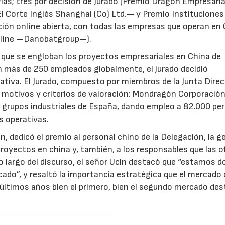
ías; tres por decisión de Jurado (Premio Dragón Empresari
 Corte Inglés Shanghai (Co) Ltd.— y Premio Instituciones
ón online abierta, con todas las empresas que operan en 
nline —Danobatgroup—).
a que se engloban los proyectos empresariales en China de
más de 250 empleados globalmente, el jurado decidió
iva. El Jurado, compuesto por miembros de la Junta Direc
s motivos y criterios de valoración: Mondragón Corporació
s grupos industriales de España, dando empleo a 82.000 pe
s operativas.
n, dedicó el premio al personal chino de la Delegación, la g
royectos en china y, también, a los responsables que las o
o largo del discurso, el señor Ucín destacó que “estamos 
ado”, y resaltó la importancia estratégica que el mercado
 últimos años bien el primero, bien el segundo mercado des