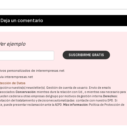
Deja un comentario
Ver ejemplo
SUSCRIBIRME GRATIS
ativos personalizados de interempresas.net
vía interempresas.net
otección de Datos
pción a nuestra(s) newsletter(s). Gestión de cuenta de usuario. Envío de emails
o asociados.
Conservación:
mientras dure la relación con Ud., o mientras sea necesario para
ueden cederse a otras
empresas del grupo
por motivos de gestión interna.
Derechos:
imitación del tratatamiento y decisiones automatizadas:
contacte con nuestro DPD
. Si
nte, puede presentar reclamación ante la
AEPD
.
Más información:
Política de Protección de