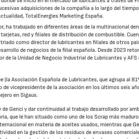
 donde se inició en el mercado de lubricantes a través de F
ucesivas adquisiciones de la compañía a lo largo del tiempo
 actualidad, TotalEnergies Marketing España.
r, ha trabajado en diferentes áreas de la multinacional den
arjetas, red y filiales de distribución de combustible. Cue
triado como director de lubricantes en filiales de otros paí
desarrollo de negocios de la filial española. Desde 2023 ret
tor de la Unidad de Negocio Industrial de Lubricantes y AFS
e (la Asociación Española de Lubricantes, que agrupa al 8
 de vicepresidente de la asociación en los últimos seis añ
ejero en Sigaus.
y de Genci y dar continuidad al trabajo desarrollado por am
oria, que le han situado como uno de los Scrap más maduro
nternacional en materia de aceites usados, mientras que G
tividad en la gestión de los residuos de envases comercial