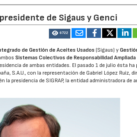
 presidente de Sigaus y Genci
28/07/2026
30/07/2026
6722
ntegrado de Gestión de Aceites Usados
(Sigaus) y
Gestió
 ambos
Sistemas Colectivos de Responsabilidad Ampliada 
residencia de ambas entidades. El pasado 1 de julio ésta ha
aña, S.A.U., con la representación de Gabriel López Ruiz, di
n la presidencia de SIGRAP, la entidad administradora de