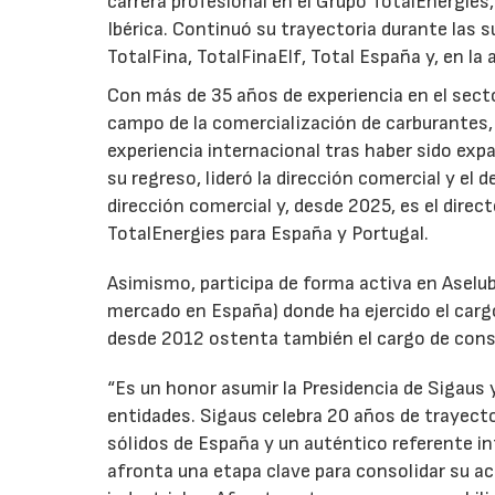
carrera profesional en el Grupo TotalEnergies,
Ibérica. Continuó su trayectoria durante las s
TotalFina, TotalFinaElf, Total España y, en la
Con más de 35 años de experiencia en el secto
campo de la comercialización de carburantes, t
experiencia internacional tras haber sido expa
su regreso, lideró la dirección comercial y el 
dirección comercial y, desde 2025, es el direc
TotalEnergies para España y Portugal.
Asimismo, participa de forma activa en Aselub
mercado en España) donde ha ejercido el cargo
desde 2012 ostenta también el cargo de cons
“Es un honor asumir la Presidencia de Sigaus 
entidades. Sigaus celebra 20 años de trayect
sólidos de España y un auténtico referente i
afronta una etapa clave para consolidar su ac