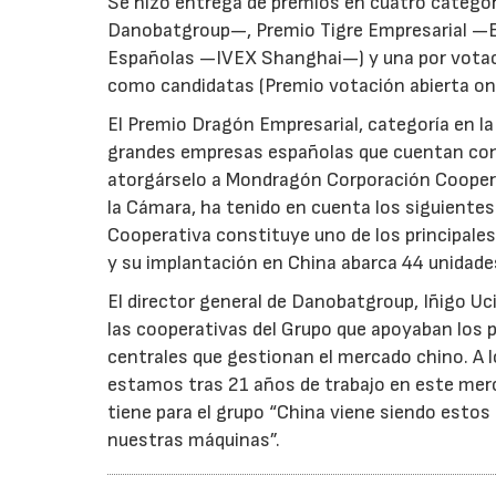
Se hizo entrega de premios en cuatro categor
Danobatgroup—, Premio Tigre Empresarial —El
Españolas —IVEX Shanghai—) y una por votaci
como candidatas (Premio votación abierta o
El Premio Dragón Empresarial, categoría en l
grandes empresas españolas que cuentan con 
atorgárselo a Mondragón Corporación Cooperat
la Cámara, ha tenido en cuenta los siguiente
Cooperativa constituye uno de los principale
y su implantación en China abarca 44 unidade
El director general de Danobatgroup, Iñigo Uci
las cooperativas del Grupo que apoyaban los p
centrales que gestionan el mercado chino. A l
estamos tras 21 años de trabajo en este merc
tiene para el grupo “China viene siendo estos
nuestras máquinas”.