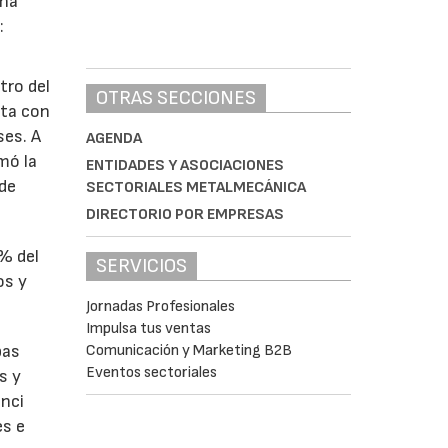
ina
:
tro del
OTRAS SECCIONES
nta con
ses. A
AGENDA
omó la
ENTIDADES Y ASOCIACIONES
 de
SECTORIALES METALMECÁNICA
DIRECTORIO POR EMPRESAS
1% del
SERVICIOS
os y
Jornadas Profesionales
Impulsa tus ventas
bas
Comunicación y Marketing B2B
Eventos sectoriales
s y
enci
es e