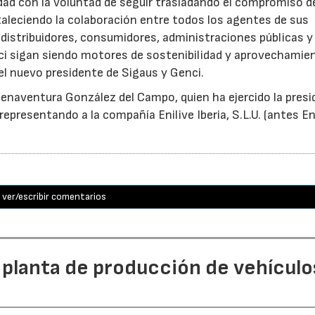
idad con la voluntad de seguir trasladando el compromiso d
taleciendo la colaboración entre todos los agentes de sus
distribuidores, consumidores, administraciones públicas y
ci sigan siendo motores de sostenibilidad y aprovechamie
el nuevo presidente de Sigaus y Genci.
enaventura González del Campo, quien ha ejercido la presi
epresentando a la compañía Enilive Iberia, S.L.U. (antes En
ver/escribir comentarios
 planta de producción de vehículo