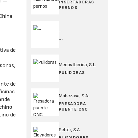
al —
INSERTADORAS
PERNOS
China
...
...
tiva de
n
Mecos Ibérica, S.L.
rsonas,
PULIDORAS
ente de
ficinas
Mahezasa, S.A.
donde
FRESADORA
 chino
PUENTE CNC
tino de
Selter, S.A.
ELEVADORES