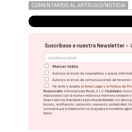
COMENTARIOS AL ARTÍCULO/NOTICIA
Suscríbase a nuestra Newsletter -
Marcar todos
Autorizo el envío de newsletters y avisos inform
Autorizo el envío de comunicaciones de terceros 
He leído y acepto el
Aviso Legal
y la
Política de Pr
Responsable:
Interempresas Media, S.L.U.
Finalidades:
Suscri
relacionados con la misma o relativos a intereses similares 
llevar a cabo las finalidades especificadas
Cesión:
Los datos p
Acceso, rectificación, oposición, supresión, portabilidad, l
considera que el tratamiento no se ajusta a la normativa vige
Datos