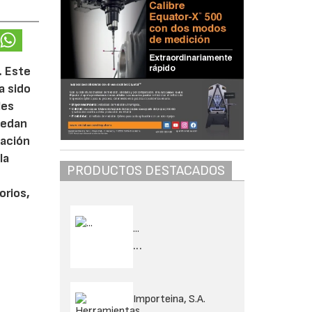
. Este
a sido
les
uedan
nación
la
PRODUCTOS DESTACADOS
orios,
...
...
Importeina, S.A.