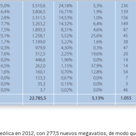
a eólica en 2012, con 277,5 nuevos megavatios, de modo qu