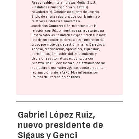
Responsable:
Interempresas Media, S.L.U.
Finalidades:
Suscripción a nuestra(s)
newsletter(s). Gestión de cuenta de usuario.
Envío de emails relacionados con la misma o
relativos a intereses similares o
asociados.
Conservación:
mientras dure la
relación con Ud., o mientras sea necesario para
llevar a cabo las finalidades especificadas
Cesión:
Los datos pueden cederse a otras
empresas del
grupo
por motivos de gestión interna.
Derechos:
Acceso, rectificación, oposición, supresión,
portabilidad, limitación del tratatamiento y
decisiones automatizadas:
contacte con
nuestro DPD
. Si considera que el tratamiento no
se ajusta a la normativa vigente, puede presentar
reclamación ante la
AEPD
.
Más información:
Política de Protección de Datos
Gabriel López Ruiz,
nuevo presidente de
Sigaus y Genci