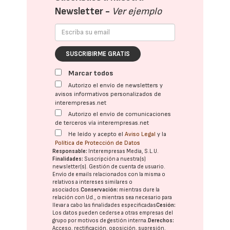
Newsletter -
Ver ejemplo
SUSCRIBIRME GRATIS
Marcar todos
Autorizo el envío de newsletters y
avisos informativos personalizados de
interempresas.net
Autorizo el envío de comunicaciones
de terceros vía interempresas.net
He leído y acepto el
Aviso Legal
y la
Política de Protección de Datos
Responsable:
Interempresas Media, S.L.U.
Finalidades:
Suscripción a nuestra(s)
newsletter(s). Gestión de cuenta de usuario.
Envío de emails relacionados con la misma o
relativos a intereses similares o
asociados.
Conservación:
mientras dure la
relación con Ud., o mientras sea necesario para
llevar a cabo las finalidades especificadas
Cesión:
Los datos pueden cederse a otras
empresas del
grupo
por motivos de gestión interna.
Derechos:
Acceso, rectificación, oposición, supresión,