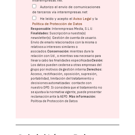
interempresas.net
Autorizo el envío de comunicaciones
de terceros vía interempresas.net
He leído y acepto el
Aviso Legal
y la
Política de Protección de Datos
Responsable:
Interempresas Media, S.L.U.
Finalidades:
Suscripción a nuestra(s)
newsletter(s). Gestión de cuenta de usuario.
Envío de emails relacionados con la misma o
relativos a intereses similares o
asociados.
Conservación:
mientras dure la
relación con Ud., o mientras sea necesario para
llevar a cabo las finalidades especificadas
Cesión:
Los datos pueden cederse a otras
empresas del
grupo
por motivos de gestión interna.
Derechos:
Acceso, rectificación, oposición, supresión,
portabilidad, limitación del tratatamiento y
decisiones automatizadas:
contacte con
nuestro DPD
. Si considera que el tratamiento no
se ajusta a la normativa vigente, puede presentar
reclamación ante la
AEPD
.
Más información:
Política de Protección de Datos