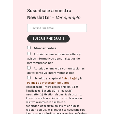
Suscríbase a nuestra
Newsletter -
Ver ejemplo
SUSCRIBIRME GRATIS
Marcar todos
Autorizo el envío de newsletters y
avisos informativos personalizados de
interempresas.net
Autorizo el envío de comunicaciones
de terceros vía interempresas.net
He leído y acepto el
Aviso Legal
y la
Política de Protección de Datos
Responsable:
Interempresas Media, S.L.U.
Finalidades:
Suscripción a nuestra(s)
newsletter(s). Gestión de cuenta de usuario.
Envío de emails relacionados con la misma o
relativos a intereses similares o
asociados.
Conservación:
mientras dure la
relación con Ud., o mientras sea necesario para
llevar a cabo las finalidades especificadas
Cesión: