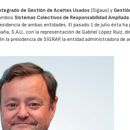
ntegrado de Gestión de Aceites Usados
(Sigaus) y
Gestió
 ambos
Sistemas Colectivos de Responsabilidad Ampliada 
28/07/2026
30/07/2026
residencia de ambas entidades. El pasado 1 de julio ésta ha
aña, S.A.U., con la representación de Gabriel López Ruiz, di
n la presidencia de SIGRAP, la entidad administradora de