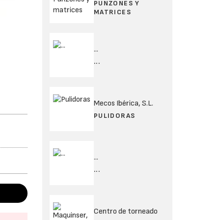
PUNZONES Y
MATRICES
...
...
Mecos Ibérica, S.L.
PULIDORAS
...
...
Centro de torneado