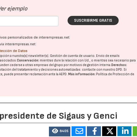
Ver ejemplo
SUSCRIBIRME GRATIS
ativos personalizados de interempresas.net
vía interempresas.net
otección de Datos
pción a nuestra(s) newsletter(s). Gestión de cuenta de usuario. Envío de emails
o asociados.
Conservación:
mientras dure la relación con Ud., o mientras sea necesario para
ueden cederse a otras
empresas del grupo
por motivos de gestión interna.
Derechos:
imitación del tratatamiento y decisiones automatizadas:
contacte con nuestro DPD
. Si
nte, puede presentar reclamación ante la
AEPD
.
Más información:
Política de Protección de
 presidente de Sigaus y Genci
8405