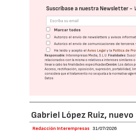
Suscríbase a nuestra Newsletter -
Marcar todos
Autorizo el envío de newsletters y avisos inform
Autorizo el envío de comunicaciones de terceros 
He leído y acepto el
Aviso Legal
y la
Política de Pr
Responsable:
Interempresas Media, S.L.U.
Finalidades:
Suscri
relacionados con la misma o relativos a intereses similares 
llevar a cabo las finalidades especificadas
Cesión:
Los datos p
Acceso, rectificación, oposición, supresión, portabilidad, l
considera que el tratamiento no se ajusta a la normativa vige
Datos
Gabriel López Ruiz, nuevo
Redacción Interempresas
31/07/2026