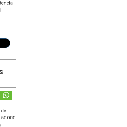
dencia
i
s
 de
e 50.000
á