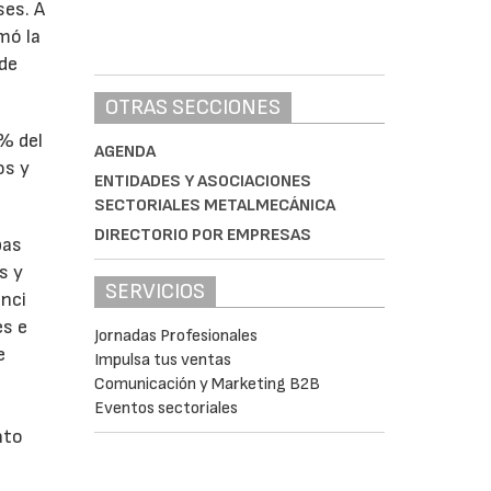
ses. A
omó la
 de
OTRAS SECCIONES
1% del
AGENDA
os y
ENTIDADES Y ASOCIACIONES
SECTORIALES METALMECÁNICA
DIRECTORIO POR EMPRESAS
bas
s y
SERVICIOS
enci
es e
Jornadas Profesionales
e
Impulsa tus ventas
Comunicación y Marketing B2B
Eventos sectoriales
nto