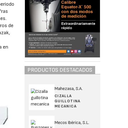
periodo
fras
es.
tros de
azak,
a en
PRODUCTOS DESTACADOS
Mahezasa, S.A.
CIZALLA
GUILLOTINA
MECANICA
Mecos Ibérica, S.L.