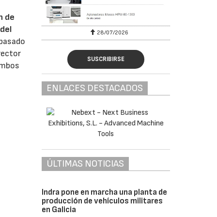
n de
del
28/07/2026
 pasado
rector
SUSCRIBIRSE
 ambos
ENLACES DESTACADOS
ÚLTIMAS NOTICIAS
Indra pone en marcha una planta de
producción de vehículos militares
en Galicia