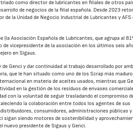
triado como director de lubricantes en filiales de otros paí
desarrollo de negocios de la filial española. Desde 2023 ret
tor de la Unidad de Negocio Industrial de Lubricantes y AFS
e (la Asociación Española de Lubricantes, que agrupa al 8
 de vicepresidente de la asociación en los últimos seis añ
ejero en Sigaus.
y de Genci y dar continuidad al trabajo desarrollado por am
oria, que le han situado como uno de los Scrap más maduro
nternacional en materia de aceites usados, mientras que G
tividad en la gestión de los residuos de envases comercial
idad con la voluntad de seguir trasladando el compromiso d
taleciendo la colaboración entre todos los agentes de sus
distribuidores, consumidores, administraciones públicas y
ci sigan siendo motores de sostenibilidad y aprovechamie
el nuevo presidente de Sigaus y Genci.