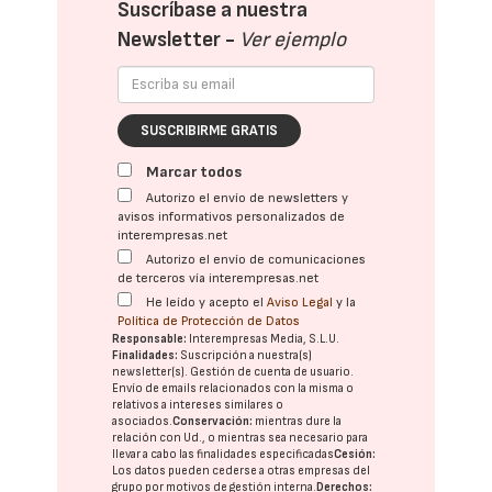
Suscríbase a nuestra
Newsletter -
Ver ejemplo
SUSCRIBIRME GRATIS
Marcar todos
Autorizo el envío de newsletters y
avisos informativos personalizados de
interempresas.net
Autorizo el envío de comunicaciones
de terceros vía interempresas.net
He leído y acepto el
Aviso Legal
y la
Política de Protección de Datos
Responsable:
Interempresas Media, S.L.U.
Finalidades:
Suscripción a nuestra(s)
newsletter(s). Gestión de cuenta de usuario.
Envío de emails relacionados con la misma o
relativos a intereses similares o
asociados.
Conservación:
mientras dure la
relación con Ud., o mientras sea necesario para
llevar a cabo las finalidades especificadas
Cesión:
Los datos pueden cederse a otras
empresas del
grupo
por motivos de gestión interna.
Derechos: