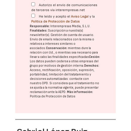
Autorizo el envío de comunicaciones
de terceros vía interempresas.net
He leído y acepto el
Aviso Legal
y la
Política de Protección de Datos
Responsable:
Interempresas Media, S.L.U.
Finalidades:
Suscripción a nuestra(s)
newsletter(s). Gestión de cuenta de usuario.
Envío de emails relacionados con la misma o
relativos a intereses similares o
asociados.
Conservación:
mientras dure la
relación con Ud., o mientras sea necesario para
llevar a cabo las finalidades especificadas
Cesión:
Los datos pueden cederse a otras
empresas del
grupo
por motivos de gestión interna.
Derechos:
Acceso, rectificación, oposición, supresión,
portabilidad, limitación del tratatamiento y
decisiones automatizadas:
contacte con
nuestro DPD
. Si considera que el tratamiento no
se ajusta a la normativa vigente, puede presentar
reclamación ante la
AEPD
.
Más información:
Política de Protección de Datos