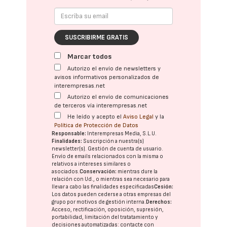
SUSCRIBIRME GRATIS
Marcar todos
Autorizo el envío de newsletters y
avisos informativos personalizados de
interempresas.net
Autorizo el envío de comunicaciones
de terceros vía interempresas.net
He leído y acepto el
Aviso Legal
y la
Política de Protección de Datos
Responsable:
Interempresas Media, S.L.U.
Finalidades:
Suscripción a nuestra(s)
newsletter(s). Gestión de cuenta de usuario.
Envío de emails relacionados con la misma o
relativos a intereses similares o
asociados.
Conservación:
mientras dure la
relación con Ud., o mientras sea necesario para
llevar a cabo las finalidades especificadas
Cesión:
Los datos pueden cederse a otras
empresas del
grupo
por motivos de gestión interna.
Derechos:
Acceso, rectificación, oposición, supresión,
portabilidad, limitación del tratatamiento y
decisiones automatizadas:
contacte con