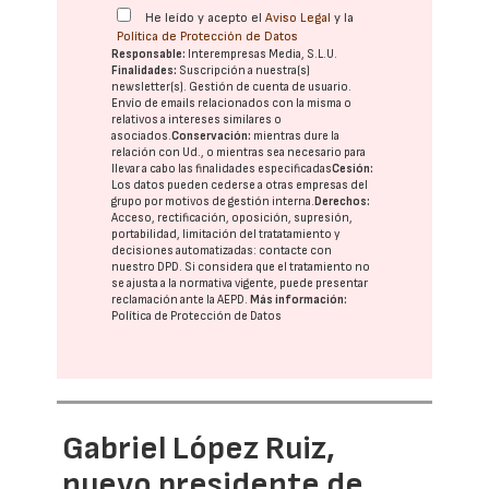
He leído y acepto el
Aviso Legal
y la
Política de Protección de Datos
Responsable:
Interempresas Media, S.L.U.
Finalidades:
Suscripción a nuestra(s)
newsletter(s). Gestión de cuenta de usuario.
Envío de emails relacionados con la misma o
relativos a intereses similares o
asociados.
Conservación:
mientras dure la
relación con Ud., o mientras sea necesario para
llevar a cabo las finalidades especificadas
Cesión:
Los datos pueden cederse a otras
empresas del
grupo
por motivos de gestión interna.
Derechos:
Acceso, rectificación, oposición, supresión,
portabilidad, limitación del tratatamiento y
decisiones automatizadas:
contacte con
nuestro DPD
. Si considera que el tratamiento no
se ajusta a la normativa vigente, puede presentar
reclamación ante la
AEPD
.
Más información:
Política de Protección de Datos
Gabriel López Ruiz,
nuevo presidente de