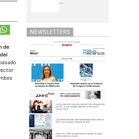
...
NEWSLETTERS
n de
del
 pasado
rector
 ambos