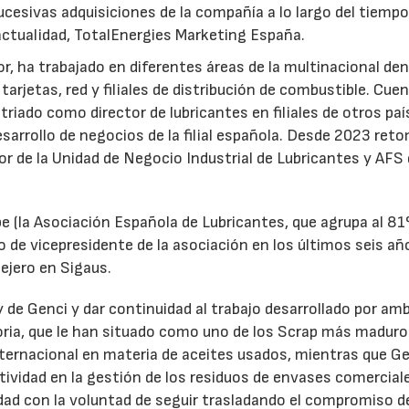
ucesivas adquisiciones de la compañía a lo largo del tiempo
 actualidad, TotalEnergies Marketing España.
r, ha trabajado en diferentes áreas de la multinacional den
arjetas, red y filiales de distribución de combustible. Cue
triado como director de lubricantes en filiales de otros paí
desarrollo de negocios de la filial española. Desde 2023 ret
tor de la Unidad de Negocio Industrial de Lubricantes y AFS
e (la Asociación Española de Lubricantes, que agrupa al 8
 de vicepresidente de la asociación en los últimos seis añ
ejero en Sigaus.
y de Genci y dar continuidad al trabajo desarrollado por am
oria, que le han situado como uno de los Scrap más maduro
nternacional en materia de aceites usados, mientras que G
tividad en la gestión de los residuos de envases comercial
idad con la voluntad de seguir trasladando el compromiso d