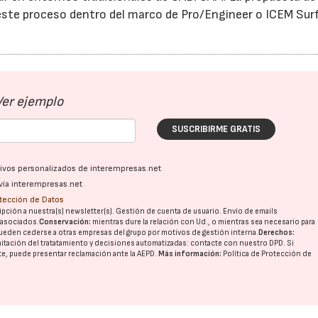
ste proceso dentro del marco de Pro/Engineer o ICEM Surf
Ver ejemplo
SUSCRIBIRME GRATIS
ativos personalizados de interempresas.net
vía interempresas.net
otección de Datos
pción a nuestra(s) newsletter(s). Gestión de cuenta de usuario. Envío de emails
o asociados.
Conservación:
mientras dure la relación con Ud., o mientras sea necesario para
ueden cederse a otras
empresas del grupo
por motivos de gestión interna.
Derechos:
imitación del tratatamiento y decisiones automatizadas:
contacte con nuestro DPD
. Si
nte, puede presentar reclamación ante la
AEPD
.
Más información:
Política de Protección de