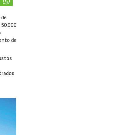
 de
e 50.000
á
iento de
uestos
adrados
0