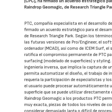
(CPC), ha firmado un acuerdo estratégico par
Raindrop Geomagic, de Research Triangle Par
PTC, compañía especialista en el desarrollo d
firmado un acuerdo estratégico para el desar
de Research Triangle Park. Según los término
las futuras versiones de Pro/Engineer, el sof
ordenador (MCAD), así como de ICEM Surf, el s
ratifica el compromiso permanente de PTC par
surfacing (modelado de superficies) y styling
ingeniería inversa, que implica la captura de un
permita automatizar el diseño, el trabajo de i
requería la participación de especialistas y 
el usuario puede procesar automáticamente u
superficie que se puede utilizar directamente
Raindrop Geomagic a los productos PTC permiti
muy exacta, piezas de todos los niveles de co
considerar demasiado larga o difícil de proc