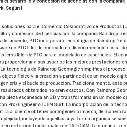
a el desarrollo y concesión de licencias con la compañía
k. Según l
e soluciones para el Comercio Colaborativo de Productos (
rollo y concesión de licencias con la compañía Raindrop G
s del acuerdo, PTC incorporará tecnología de Raindrop Geo
tware de PTC líder del mercado en diseño mecánico asistido
istema líder de PTC para el modelado de superficies. El acu
a proporcionar a sus usuarios las mejores prestaciones e
. La tecnología de Raindrop Geomagic simplifica el proceso
 objeto físico y la creación a partir de él de un modelo digi
ngeniería y el bucle de producción. Tradicionalmente, este 
los resultados obtenidos no eran exactos. Con Raindrop Geo
na pieza escaneada en 3D y transformarla en un modelo d
 con Pro/Engineer o ICEM Surf. La incorporación de la tecno
rá al cliente obtener por ingeniería inversa, de manera rá
mplejidad, incluyendo aquéllas cuya forma orgánica se suel
esar en entornos tradicionales de CAD/CAM. La propuesta de