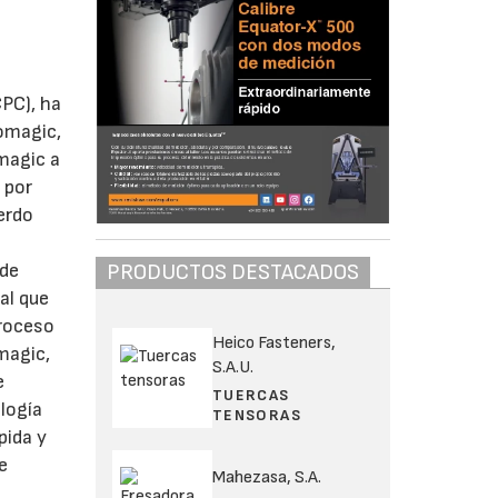
CPC), ha
eomagic,
magic a
 por
erdo
n
 de
PRODUCTOS DESTACADOS
tal que
proceso
Heico Fasteners,
magic,
S.A.U.
e
TUERCAS
logía
TENSORAS
pida y
e
Mahezasa, S.A.