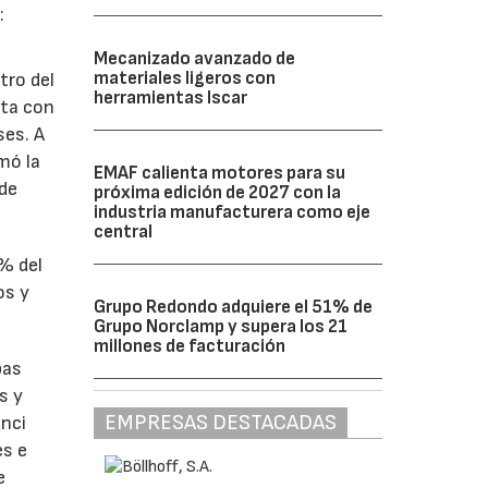
:
Mecanizado avanzado de
materiales ligeros con
tro del
herramientas Iscar
nta con
ses. A
omó la
EMAF calienta motores para su
 de
próxima edición de 2027 con la
industria manufacturera como eje
central
1% del
os y
Grupo Redondo adquiere el 51% de
Grupo Norclamp y supera los 21
millones de facturación
bas
s y
EMPRESAS DESTACADAS
enci
es e
e