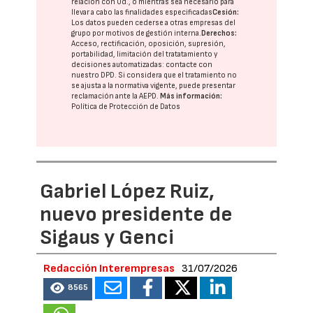
relación con Ud., o mientras sea necesario para
llevar a cabo las finalidades especificadas
Cesión:
Los datos pueden cederse a otras
empresas del
grupo
por motivos de gestión interna.
Derechos:
Acceso, rectificación, oposición, supresión,
portabilidad, limitación del tratatamiento y
decisiones automatizadas:
contacte con
nuestro DPD
. Si considera que el tratamiento no
se ajusta a la normativa vigente, puede presentar
reclamación ante la
AEPD
.
Más información:
Política de Protección de Datos
Gabriel López Ruiz,
nuevo presidente de
Sigaus y Genci
Redacción Interempresas
31/07/2026
8565