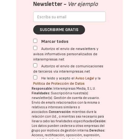
Newsletter -
Ver ejemplo
SUSCRIBIRME GRATIS
Marcar todos
Autorizo el envío de newsletters y
avisos informativos personalizados de
interempresas.net
Autorizo el envío de comunicaciones
de terceros vía interempresas.net
He leído y acepto el
Aviso Legal
y la
Política de Protección de Datos
Responsable:
Interempresas Media, S.L.U.
Finalidades:
Suscripción a nuestra(s)
newsletter(s). Gestión de cuenta de usuario.
Envío de emails relacionados con la misma o
relativos a intereses similares o
asociados.
Conservación:
mientras dure la
relación con Ud., o mientras sea necesario para
llevar a cabo las finalidades especificadas
Cesión:
Los datos pueden cederse a otras
empresas del
grupo
por motivos de gestión interna.
Derechos:
Acceso, rectificación, oposición, supresión,