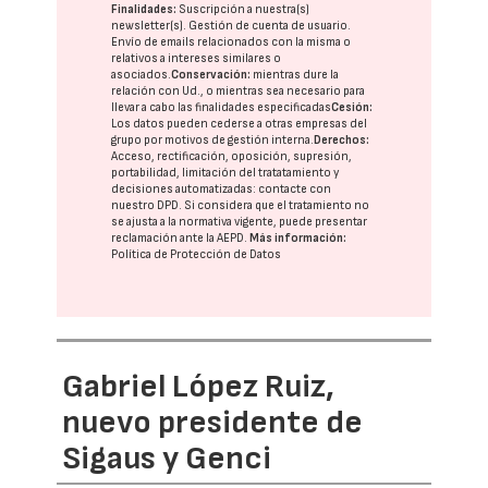
Finalidades:
Suscripción a nuestra(s)
newsletter(s). Gestión de cuenta de usuario.
Envío de emails relacionados con la misma o
relativos a intereses similares o
asociados.
Conservación:
mientras dure la
relación con Ud., o mientras sea necesario para
llevar a cabo las finalidades especificadas
Cesión:
Los datos pueden cederse a otras
empresas del
grupo
por motivos de gestión interna.
Derechos:
Acceso, rectificación, oposición, supresión,
portabilidad, limitación del tratatamiento y
decisiones automatizadas:
contacte con
nuestro DPD
. Si considera que el tratamiento no
se ajusta a la normativa vigente, puede presentar
reclamación ante la
AEPD
.
Más información:
Política de Protección de Datos
Gabriel López Ruiz,
nuevo presidente de
Sigaus y Genci